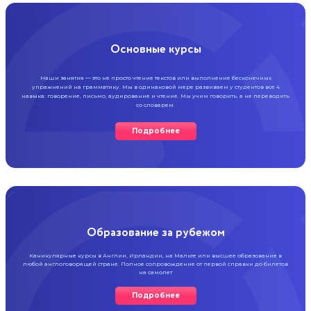
Основные курсы
Наши занятия — это не просто чтение текстов или
выполнение бесконечных
упражнений на грамматику.
Мы в одинаковой мере развиваем у студентов все
4
навыка: говорение, письмо, аудирование и чтение.
Мы учим говорить, а не переводить
со словарем.
Подробнее
Образование за рубежом
Каникулярные курсы в Англии, Ирландии,
на Мальте или высшее образование в
любой
англоговорящей стране. Полное
сопровождение от первой справки
до билетов
на самолет
Подробнее